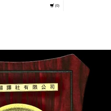
(
0
)